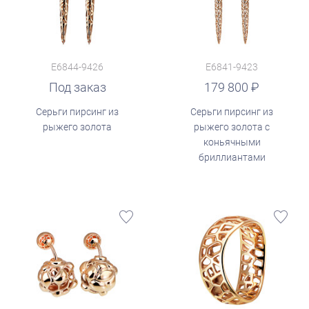
E6844-9426
E6841-9423
руб.
Под заказ
179 800
Серьги пирсинг из
Серьги пирсинг из
рыжего золота
рыжего золота с
коньячными
бриллиантами