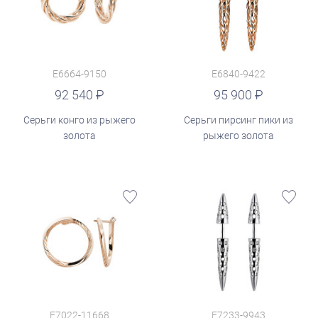
E6664-9150
E6840-9422
руб.
92 540
95 900
Серьги конго из рыжего
Серьги пирсинг пики из
золота
рыжего золота
E7022-11668
E7233-9943