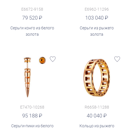
E6672-9158
E6962-11296
руб.
79 520
103 040
Серьги конго из белого
Серьги из рыжего
золота
золота
E7470-10268
R6658-11288
руб.
95 188
40 040
Серьги-пики из белого
Кольцо из рыжего