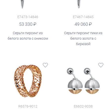
E7473-14846
E7467-14845
руб.
53 330
49 060
Серьги пирсинг из
Серьги пирсинг пики из
белого золота с ониксом
белого золота с
бирюзой
R6576-9012
E6602-9038