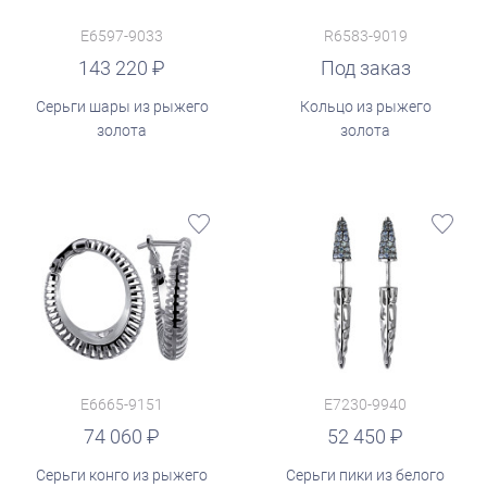
E6597-9033
R6583-9019
143 220
Под заказ
Серьги шары из рыжего
Кольцо из рыжего
золота
золота
E6665-9151
E7230-9940
руб.
74 060
52 450
Серьги конго из рыжего
Серьги пики из белого