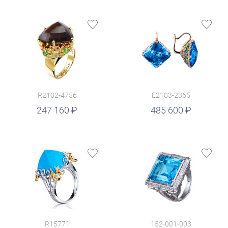
R2102-4756
E2103-2365
руб.
247 160
485 600
R15771
152-001-003