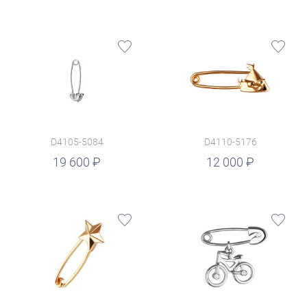
D4105-5084
D4110-5176
руб.
19 600
12 000