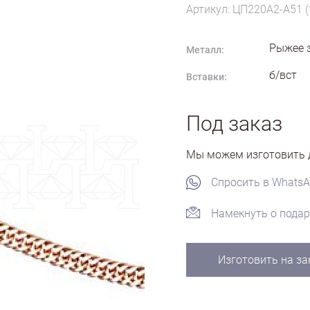
Артикул: ЦП220А2-А51 (
Рыжее 
Металл:
б/вст
Вставки:
Под заказ
Мы можем изготовить д
Спросить в Whats
Намекнуть о подар
Изготовить на за