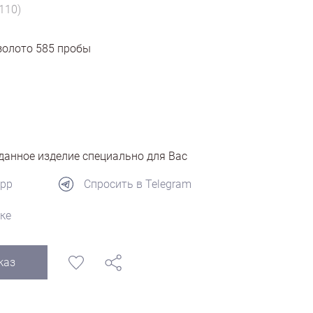
110)
золото
585
пробы
анное изделие специально для Вас
App
Спросить в Telegram
ке
каз