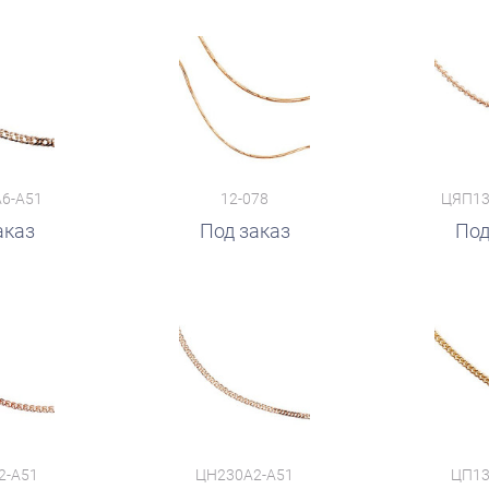
6-А51
12-078
ЦЯП13
аказ
Под заказ
Под
2-А51
ЦН230А2-А51
ЦП13