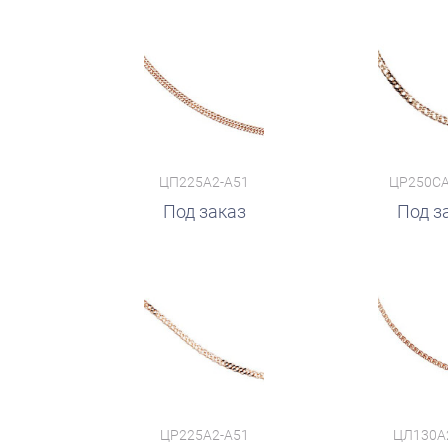
ЦП225А2-А51
ЦР250СА
Под заказ
Под з
ЦР225А2-А51
ЦЛ130А