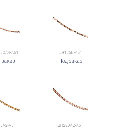
5СА4-А51
ЦЯ125Б-А51
 заказ
Под заказ
5А2-А51
ЦП220А2-А51