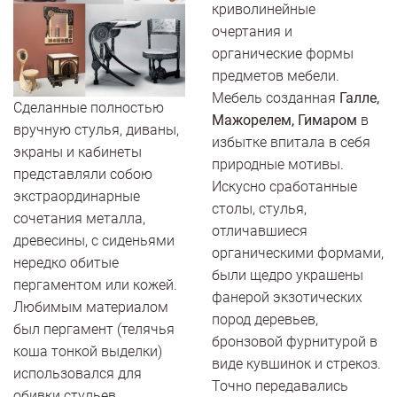
криволинейные
очертания и
органические формы
предметов мебели.
Мебель созданная
Галле,
Сделанные полностью
Мажорелем, Гимаром
в
вручную стулья, диваны,
избытке впитала в себя
экраны и кабинеты
природные мотивы.
представляли собою
Искусно сработанные
экстраординарные
столы, стулья,
сочетания металла,
отличавшиеся
древесины, с сиденьями
органическими формами,
нередко обитые
были щедро украшены
пергаментом или кожей.
фанерой экзотических
Любимым материалом
пород деревьев,
был пергамент (телячья
бронзовой фурнитурой в
коша тонкой выделки)
виде кувшинок и стрекоз.
использовался для
Точно передавались
обивки стульев,