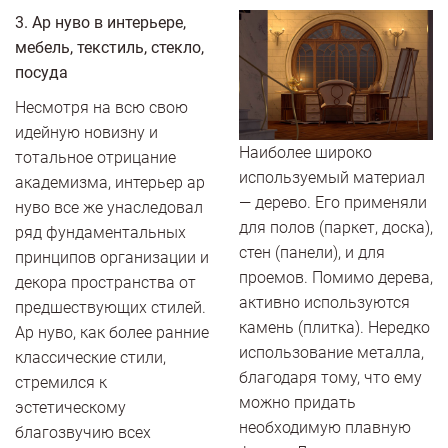
3. Ар нуво в интерьере,
мебель, текстиль, стекло,
посуда
Несмотря на всю свою
идейную новизну и
Наиболее широко
тотальное отрицание
используемый материал
академизма, интерьер ар
— дерево. Его применяли
нуво все же унаследовал
для полов (паркет, доска),
ряд фундаментальных
стен (панели), и для
принципов организации и
проемов. Помимо дерева,
декора пространства от
активно используются
предшествующих стилей.
камень (плитка). Нередко
Ар нуво, как более ранние
использование металла,
классические стили,
благодаря тому, что ему
стремился к
можно придать
эстетическому
необходимую плавную
благозвучию всех