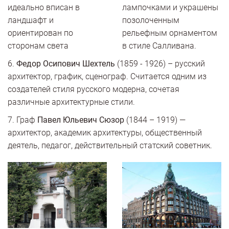
идеально вписан в
лампочками и ук­рашены
ландшафт и
позолоченным
ориентирован по
рельефным ор­наментом
сторонам света
в стиле Салливана.
6.
Федор Осипович Шехтель
(1859 - 1926) – русский
архитектор, график, сценограф. Считается одним из
создателей стиля русского модерна, сочетая
различные архитектурные стили.
7. Граф
Павел Юльевич Сюзор
(1844 – 1919) —
архитектор, академик архитектуры, общественный
деятель, педагог, действительный статский советник.