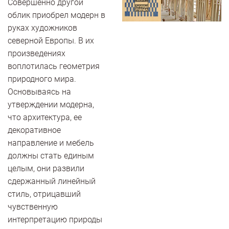
Совершенно другой
облик приобрел модерн в
руках художников
северной Европы. В их
произведениях
воплотилась геометрия
природного мира.
Основываясь на
утверждении модерна,
что архитектура, ее
декоративное
направление и мебель
должны стать единым
целым, они развили
сдержанный линейный
стиль, отрицавший
чувственную
интерпретацию природы