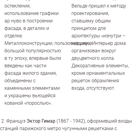
остекления,
Вельде пришел к методу
использование графики
проектирования,
ар нуво в построении
ставшему общим
фасада, в деталях и
принципом для
отделке.
архитектуры «изнутри –
Металлоконструкции, пользовавшиеся
наружу», Интерьер дома
большой популярностью
организован вокруг
в ту эпоху, впервые были
двуцветного холла.
введены как части
Декоративные элементы,
фасада жилого здания,
кроме орнаментальных
объединены с
решеток обрамления
каменными элементами
входа, отсутствуют.
и украшены вьющейся
кованой «порослью».
2. Француз
Эктор Гимар
(1867 - 1942), оформивший входы
станций парижского метро чугунными решетками с