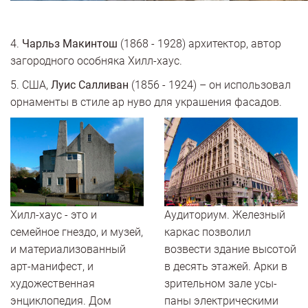
4.
Чарльз Макинтош
(1868 - 1928) архитектор, автор
загородного особняка Хилл-хаус.
5. США,
Луис Салливан
(1856 - 1924) – он использовал
орнаменты в стиле ар нуво для украшения фасадов.
Хилл-хаус - это и
Аудиториум. Железный
семейное гнездо, и музей,
каркас позволил
и материализованный
возвести здание высотой
арт-манифест, и
в де­сять этажей. Арки в
художественная
зрительном зале усы­
энциклопедия. Дом
паны электрическими