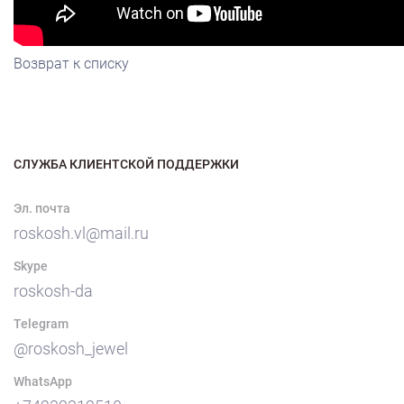
Возврат к списку
СЛУЖБА КЛИЕНТСКОЙ ПОДДЕРЖКИ
Эл. почта
roskosh.vl@mail.ru
Skype
roskosh-da
Telegram
@roskosh_jewel
WhatsApp