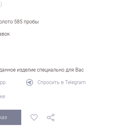
)
олото
585
пробы
авок
анное изделие специально для Вас
App
Спросить в Telegram
ке
каз