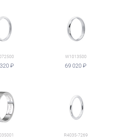
072500
W1013500
 320
69 020
035001
R4035-7269