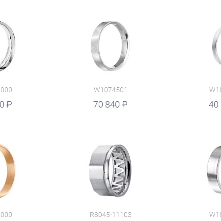
000
W1074501
W1
20
руб.
70 840
руб.
40
000
R8045-11103
W1