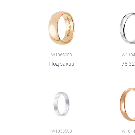
W1068000
W1104
руб.
Под заказ
руб.
75 3
W1033500
W1014