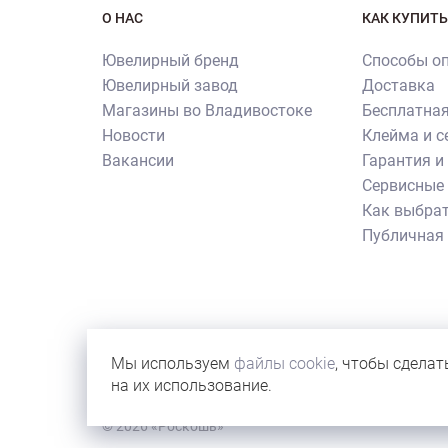
О НАС
КАК КУПИТЬ
Ювелирный бренд
Способы о
Ювелирный завод
Доставка
Магазины во Владивостоке
Бесплатная
Новости
Клейма и 
Вакансии
Гарантия и
Сервисные 
Как выбрат
Публичная
Внимание! Все использованные на сайте изображен
их копирования и использования требуется письме
Мы используем
файлы cookie
, чтобы сделат
иллюстрации новостей бренда или с учебной целью
на их использование.
© 2026 «Роскошь»