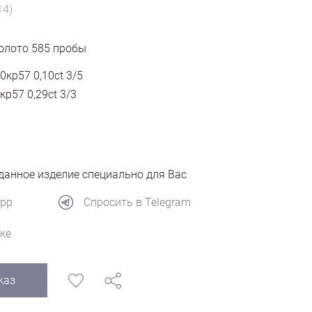
14)
олото
585
пробы
0кр57 0,10ct 3/5
кр57 0,29ct 3/3
анное изделие специально для Вас
App
Спросить в Telegram
ке
каз