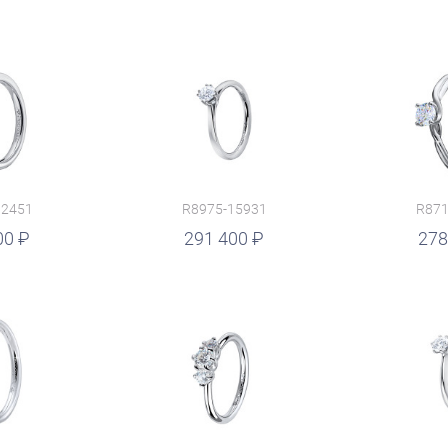
12451
R8975-15931
R871
00
руб.
291 400
руб.
278