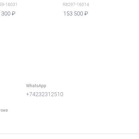
59-16031
R8297-16014
 300
153 500
WhatsApp
+74232312510
токе