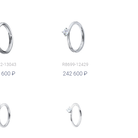
2-13043
R8699-12429
 600
242 600