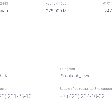
12443
R8310-11650
R101
аказ
руб.
278 000
руб.
247
Telegram
h-da
@roskosh_jewel
осток
Завод «Роскошь» во Владивос
23) 231-25-10
+7 (423) 234-10-02