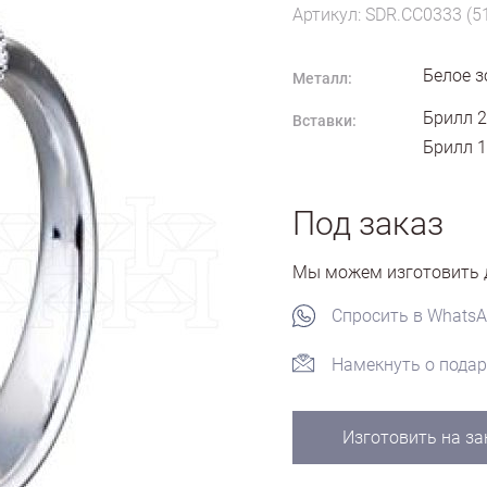
Артикул: SDR.CC0333 (5
Белое з
Металл:
Брилл 2
Вставки:
Брилл 1
Под заказ
Мы можем изготовить д
Спросить в Whats
Намекнуть о подар
Изготовить на за