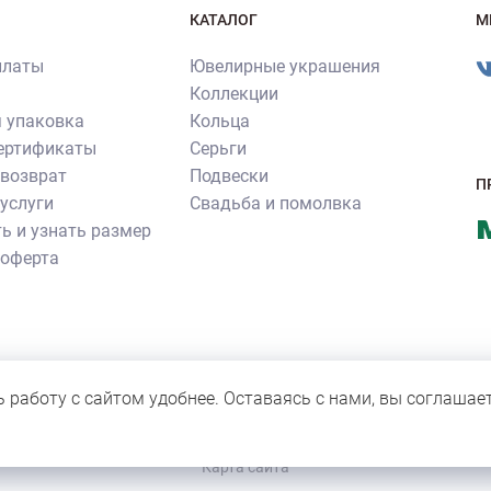
КАТАЛОГ
М
платы
Ювелирные украшения
Коллекции
 упаковка
Кольца
сертификаты
Серьги
 возврат
Подвески
П
услуги
Свадьба и помолвка
ь и узнать размер
 оферта
ия ювелирных изделий производства ювелирного бренда «Роскошь»
нное согласие правообладателя. Все прочие фотографии не являют
ь работу с сайтом удобнее. Оставаясь с нами, вы соглашае
 для персонала компании.
Карта сайта