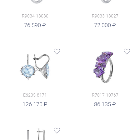
R9034-13030
R9033-13027
руб.
76 590
72 000
E6235-8171
R7817-10767
руб.
126 170
86 135