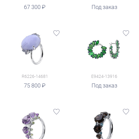
67 300
Под заказ
R6226-14681
E9424-13916
75 800
Под заказ