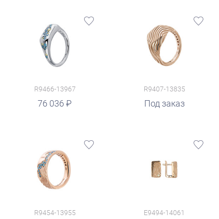
R9466-13967
R9407-13835
76 036
Под заказ
R9454-13955
E9494-14061