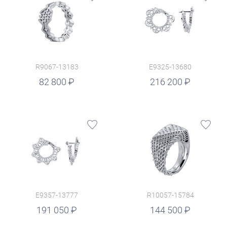
R9067-13183
E9325-13680
руб.
82 800
216 200
E9357-13777
R10057-15784
руб.
191 050
144 500