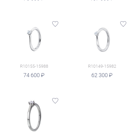
R10155-15988
R10149-15982
руб.
74 600
62 300