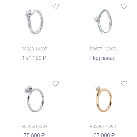
R9028-14307
R8677-12385
151 150
Под заказ
R8705-14304
R8296-14093
руб.
75 600
107 000