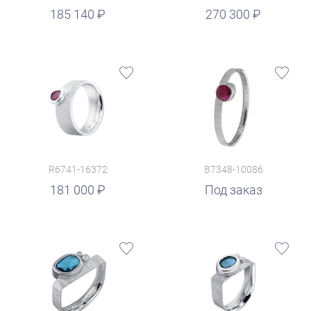
руб.
185 140
270 300
R6741-16372
B7348-10086
181 000
Под заказ