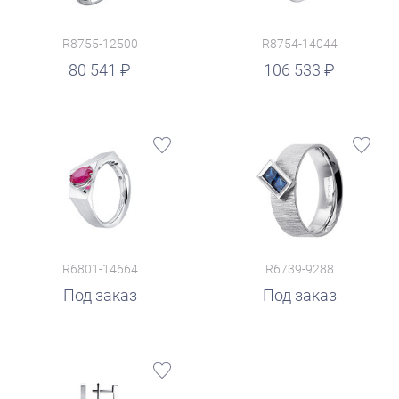
R8755-12500
R8754-14044
руб.
80 541
106 533
R6801-14664
R6739-9288
Под заказ
Под заказ