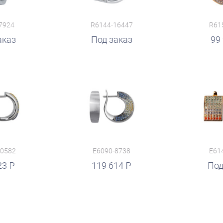
7924
R6144-16447
R61
аказ
руб.
Под заказ
руб.
99
10582
E6090-8738
E61
23
119 614
руб.
Под