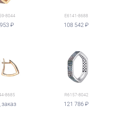
59-8044
E6141-8688
 953
108 542
44-8685
R6157-8042
 заказ
121 786