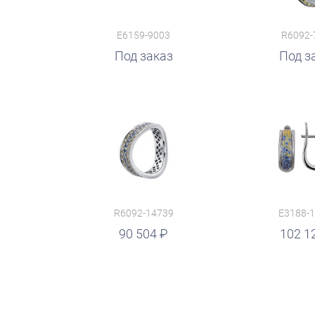
E6159-9003
R6092-
Под заказ
Под з
R6092-14739
E3188-
руб.
90 504
руб.
102 1