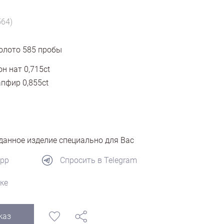
564)
олото
585
пробы
н нат 0,715ct
пфир 0,855ct
анное изделие специально для Вас
App
Спросить в Telegram
ке
каз