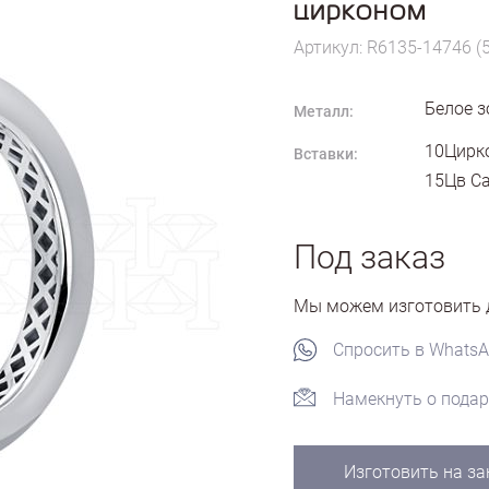
цирконом
Артикул: R6135-14746 (
Белое з
Металл:
10Цирко
Вставки:
15Цв Са
Под заказ
Мы можем изготовить д
Спросить в Whats
Намекнуть о подар
Изготовить на за