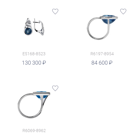
E5168-8523
R6197-8954
руб.
130 300
84 600
R6069-8962