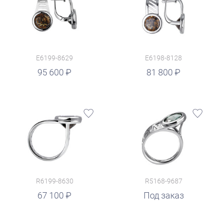
E6199-8629
E6198-8128
руб.
95 600
81 800
R6199-8630
R5168-9687
67 100
Под заказ