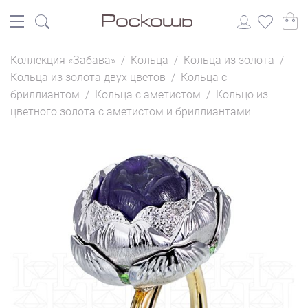
Коллекция «Забава»
/
Кольца
/
Кольца из золота
/
Кольца из золота двух цветов
/
Кольца с
бриллиантом
/
Кольца с аметистом
/
Кольцо из
цветного золота с аметистом и бриллиантами