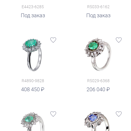
E4423-6285
R5033-6162
Под заказ
Под заказ
R4890-9828
R5029-6368
руб.
408 450
206 040