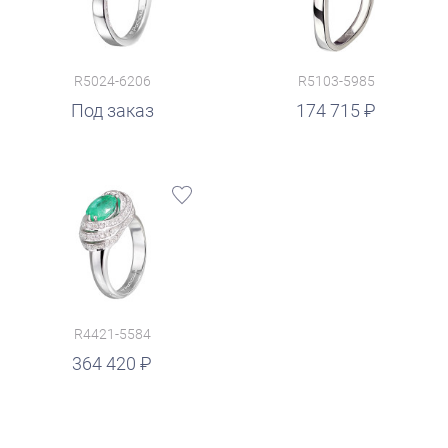
R5024-6206
R5103-5985
руб.
Под заказ
174 715
R4421-5584
364 420