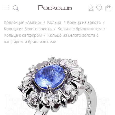
Коллекция «Ампир»
/
Кольца
/
Кольца из золота
/
Кольца из белого золота
/
Кольца с бриллиантом
/
Кольца с сапфиром
/
Кольцо из белого золота с
сапфиром и бриллиантами