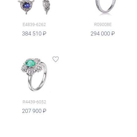
E4839-6262
R09008E
руб.
384 510
294 000
R4439-6052
207 900