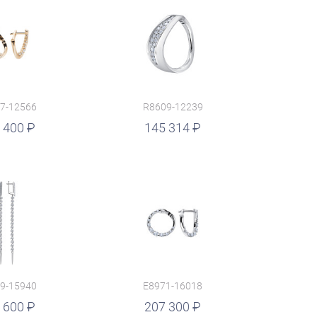
7-12566
R8609-12239
 400
145 314
9-15940
E8971-16018
 600
207 300