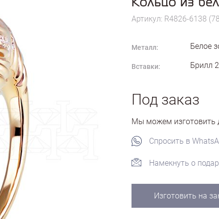
Кольцо из бел
Артикул: R4826-6138 (7
Белое з
Металл:
Брилл 2
Вставки:
Под заказ
Мы можем изготовить д
Спросить в Whats
Намекнуть о подар
Изготовить на за