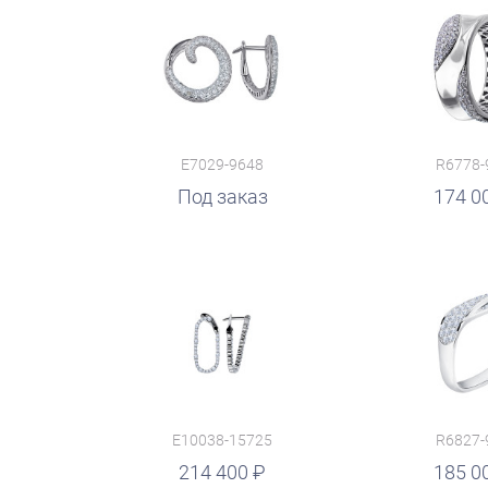
E7029-9648
R6778-
руб.
Под заказ
174 0
E10038-15725
R6827-
руб.
214 400
руб.
185 0