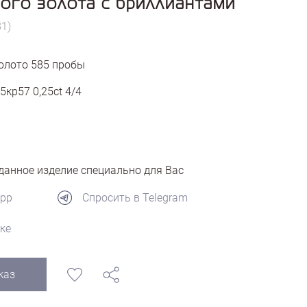
ого золота с бриллиантами
81)
олото
585
пробы
5кр57 0,25ct 4/4
анное изделие специально для Вас
App
Спросить в Telegram
ке
каз