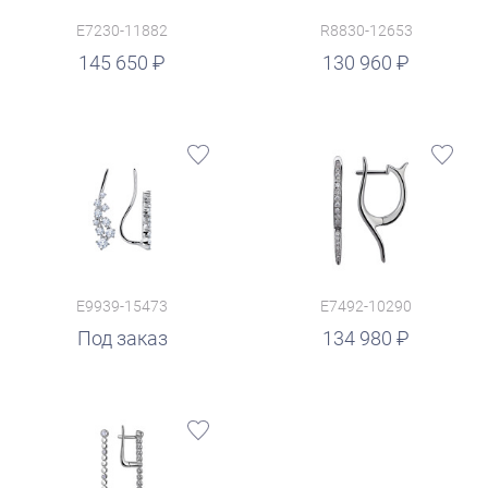
E7230-11882
R8830-12653
руб.
145 650
130 960
E9939-15473
E7492-10290
руб.
Под заказ
134 980