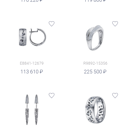
E8841-12679
R9892-15356
руб.
113 610
225 500