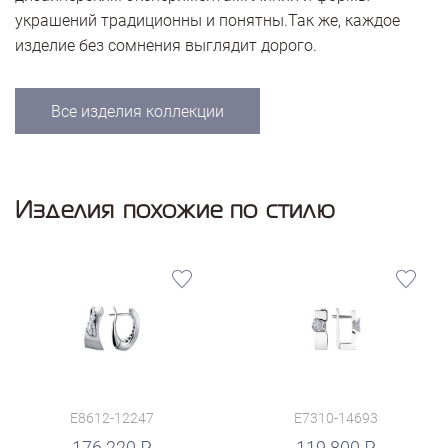
украшений традиционны и понятны.Так же, каждое
изделие без сомнения выглядит дорого.
Все изделия коллекции
Изделия похожие по стилю
E8612-12247
E7310-14693
руб.
176 220
119 800