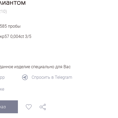
ллиантом
210)
585
пробы
кр57 0,004ct 3/5
анное изделие специально для Вас
App
Спросить в Telegram
ке
каз