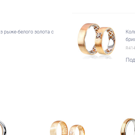
з рыже-белого золота с
Кол
бри
R414
Под