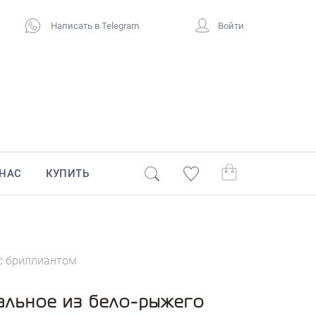
Написать в Telegram
Войти
 НАС
КУПИТЬ
 с бриллиантом
альное из бело-рыжего