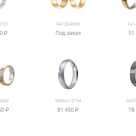
6101
R4120-4808
R41
60
руб.
Под заказ
руб.
51
3094
R8864-12794
R437
50
руб.
81 450
руб.
78