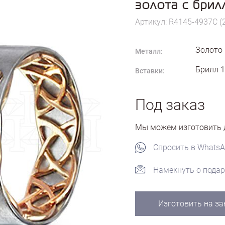
золота с бри
Артикул: R4145-4937C (
Золото
Металл:
Брилл 1
Вставки:
Под заказ
Мы можем изготовить д
Спросить в Whats
Намекнуть о подар
Изготовить на за