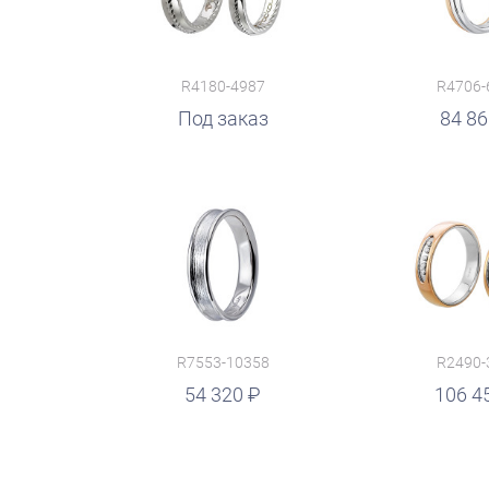
R4180-4987
R4706-
руб.
Под заказ
84 8
R7553-10358
R2490-
руб.
54 320
руб.
106 4