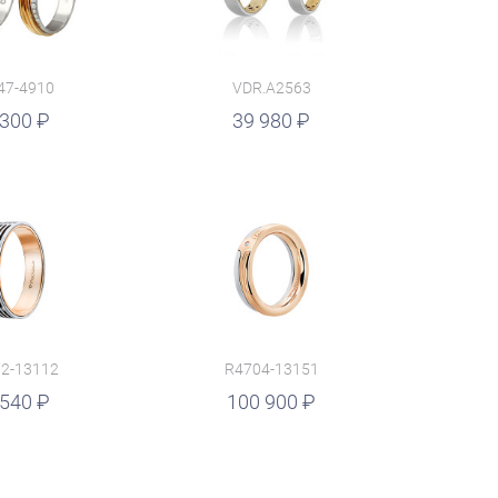
47-4910
VDR.A2563
 300
39 980
2-13112
R4704-13151
 540
100 900