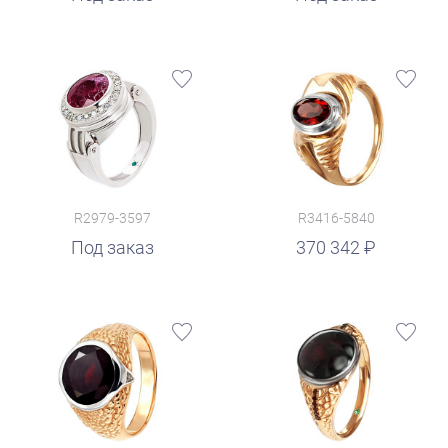
R2979-3597
R3416-5840
руб.
Под заказ
370 342