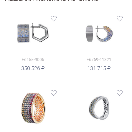
E6155-9006
E6769-11321
руб.
350 526
131 715