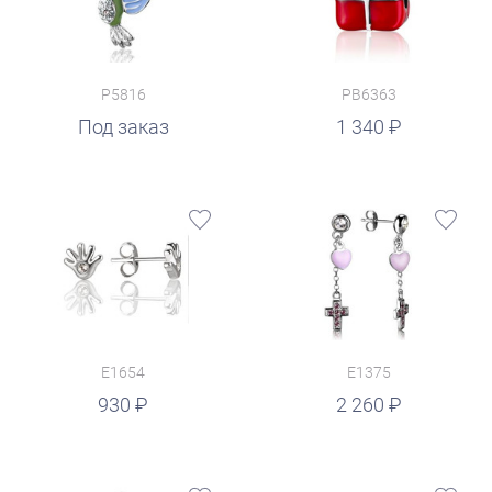
P5816
PB6363
руб.
Под заказ
1 340
E1654
E1375
руб.
930
2 260