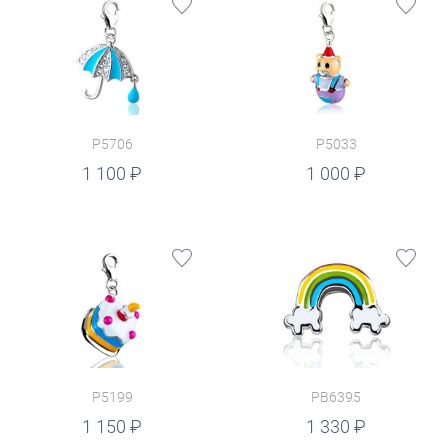
P5706
P5033
руб.
1 100
1 000
P5199
PB6395
руб.
1 150
1 330