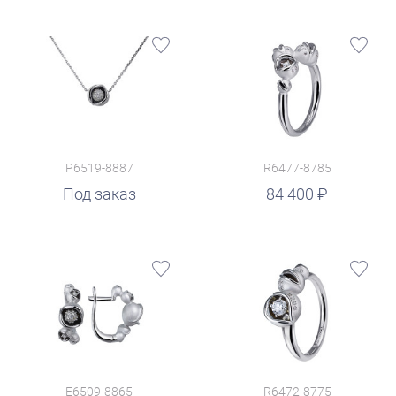
P6519-8887
R6477-8785
руб.
Под заказ
84 400
E6509-8865
R6472-8775