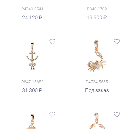
P4740-5541
P845-1709
руб.
24 120
19 900
P847-15652
P4734-5535
31 300
Под заказ