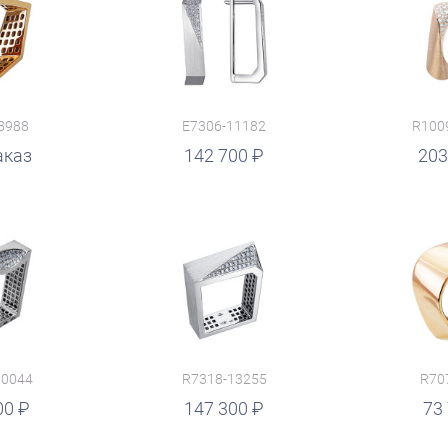
8988
E7306-11182
R100
аказ
руб.
142 700
руб.
203
10044
R7318-13255
R70
00
руб.
147 300
руб.
73