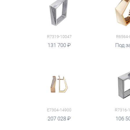
R7319-10047
R6564-
131 700
руб.
Под з
E7304-14900
R7316-
руб.
207 028
руб.
106 5