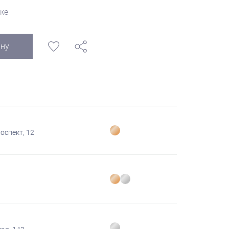
ке
ину
оспект, 12