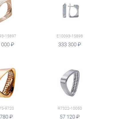
93-15897
E10093-15898
 000
333 300
75-9720
R7322-10050
 780
57 120