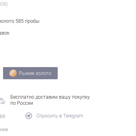
808)
золото
585
пробы
авок
Рыжее золото
Бесплатно доставим вашу покупку
по России
App
Спросить в Telegram
ние