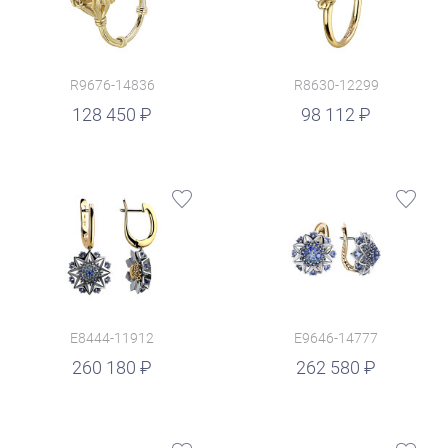
R9676-14836
R8630-12299
руб.
128 450
98 112
E8444-11912
E9646-14777
руб.
260 180
262 580