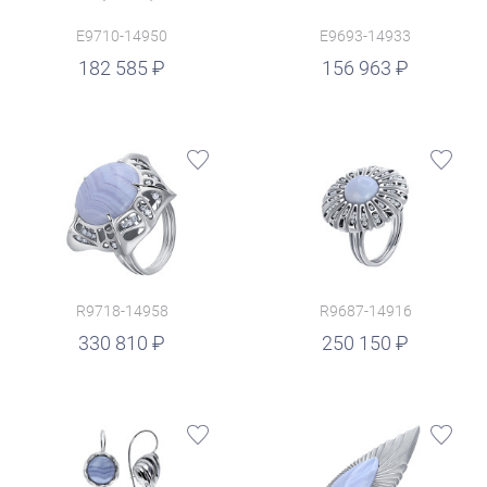
E9710-14950
E9693-14933
руб.
182 585
156 963
R9718-14958
R9687-14916
руб.
330 810
250 150