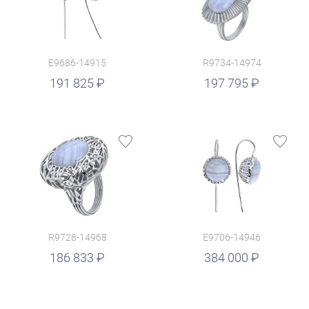
E9686-14915
R9734-14974
руб.
191 825
197 795
R9728-14968
E9706-14946
руб.
186 833
384 000