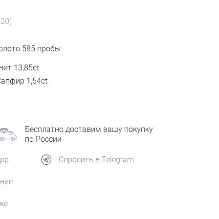
420)
олото
585
пробы
ит 13,85ct
апфир 1,54ct
Бесплатно доставим вашу покупку
по России
App
Спросить в Telegram
ние
ке