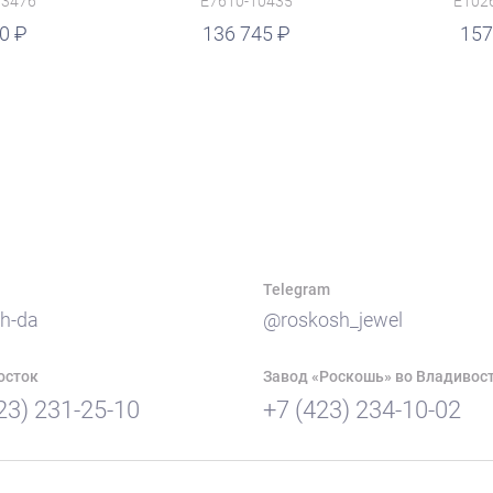
13476
E7610-10435
E102
50
руб.
136 745
157
Telegram
h-da
@roskosh_jewel
осток
Завод «Роскошь» во Владивос
23) 231-25-10
+7 (423) 234-10-02