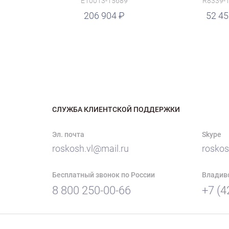
E10013-15689
R8339-
руб.
206 904
руб.
52 4
СЛУЖБА КЛИЕНТСКОЙ ПОДДЕРЖКИ
Эл. почта
Skype
roskosh.vl@mail.ru
roskos
Бесплатный звонок по России
Владив
8 800 250-00-66
+7 (4