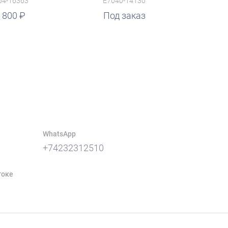
64-16363
E7040-14130
 800
Под заказ
WhatsApp
+74232312510
токе