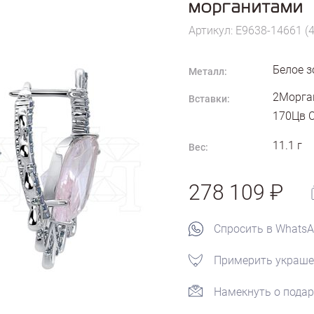
морганитами
Артикул: E9638-14661 (
Белое з
Металл:
2Морган
Вставки:
170Цв С
11.1
г
Вес:
278 109
Спросить в Whats
Примерить украше
Намекнуть о подар