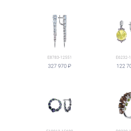
E8783-12551
E6232-
руб.
327 970
руб.
122 7