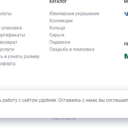
КАТАЛОГ
М
платы
Ювелирные украшения
Коллекции
 упаковка
Кольца
сертификаты
Серьги
 возврат
Подвески
П
услуги
Свадьба и помолвка
ь и узнать размер
 оферта
ия ювелирных изделий производства ювелирного бренда «Роскошь»
нное согласие правообладателя. Все прочие фотографии не являют
ь работу с сайтом удобнее. Оставаясь с нами, вы соглашае
 для персонала компании.
Карта сайта