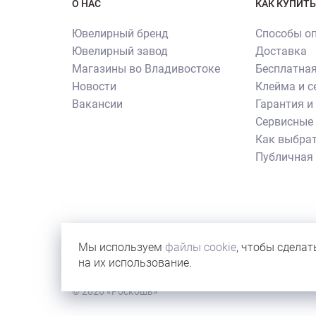
О НАС
КАК КУПИТЬ
Ювелирный бренд
Способы о
Ювелирный завод
Доставка
Магазины во Владивостоке
Бесплатная
Новости
Клейма и 
Вакансии
Гарантия и
Сервисные 
Как выбрат
Публичная
Внимание! Все использованные на сайте изображен
их копирования и использования требуется письме
Мы используем
файлы cookie
, чтобы сделат
иллюстрации новостей бренда или с учебной целью
на их использование.
© 2026 «Роскошь»