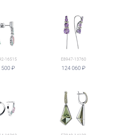
92-16515
E8947-13760
 500
124 060