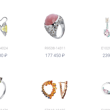
14024
R9538-14311
E102
00
руб.
177 450
руб.
239