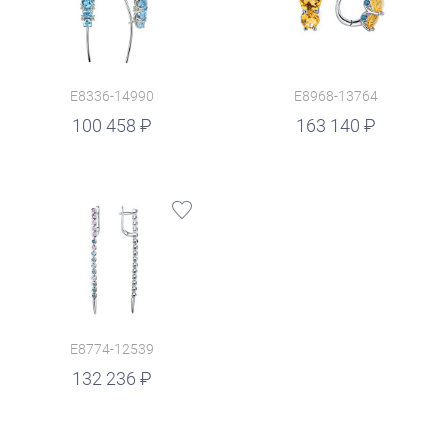
E8336-14990
E8968-13764
руб.
100 458
163 140
E8774-12539
132 236