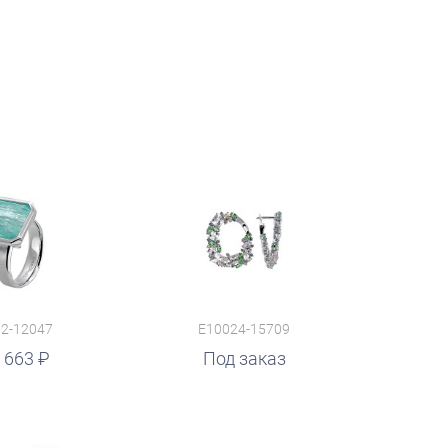
2-12047
E10024-15709
 663
Под заказ