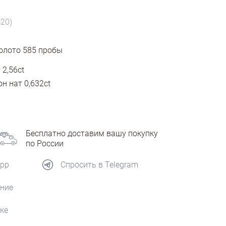
420)
олото
585
пробы
 2,56ct
н нат 0,632ct
Бесплатно доставим вашу покупку
по России
App
Спросить в Telegram
ние
ке