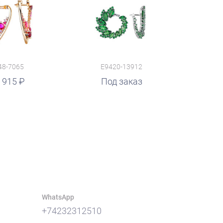
48-7065
E9420-13912
 915
Под заказ
WhatsApp
+74232312510