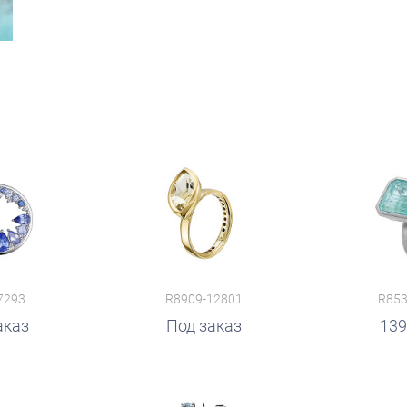
7293
R8909-12801
R853
аказ
руб.
Под заказ
139