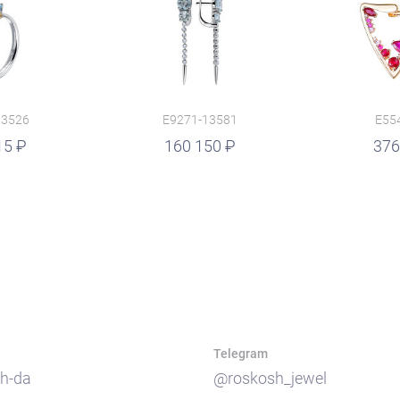
13526
E9271-13581
E55
15
руб.
160 150
376
Telegram
h-da
@roskosh_jewel