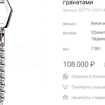
гранатами
Артикул: E8779-12547 (
Белое з
Металл:
2Гранат
Вставки:
16Цирко
7.38
г
Вес:
108 000
Спросить в Whats
Примерить украше
Намекнуть о подар