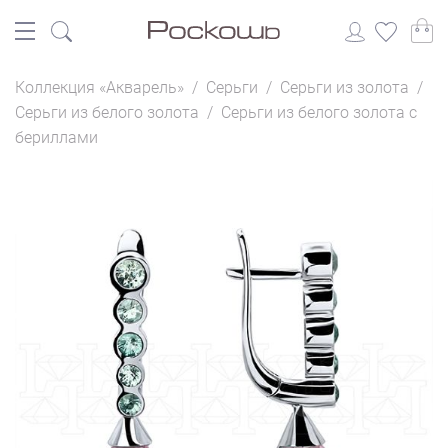
Коллекция «Акварель»
/
Серьги
/
Серьги из золота
/
Серьги из белого золота
/
Серьги из белого золота с
бериллами