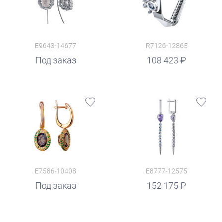
E9643-14677
R7126-12865
руб.
Под заказ
108 423
E7586-10408
E8777-12575
руб.
Под заказ
152 175