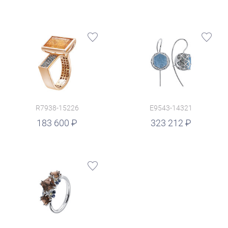
R7938-15226
E9543-14321
руб.
183 600
323 212