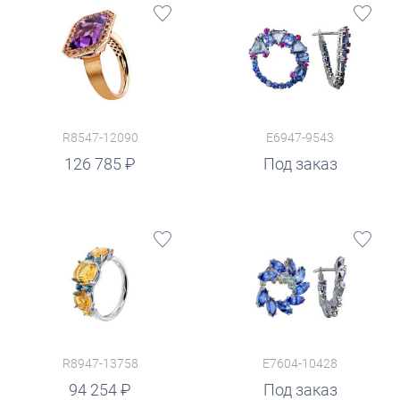
R8547-12090
E6947-9543
126 785
Под заказ
R8947-13758
E7604-10428
94 254
Под заказ