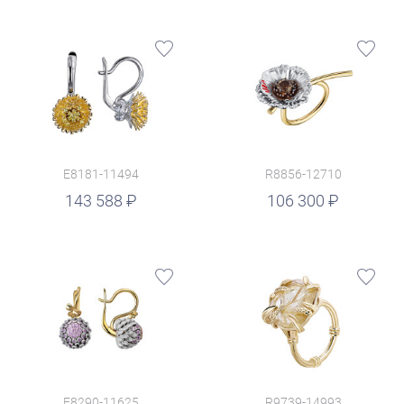
E8181-11494
R8856-12710
руб.
143 588
106 300
E8290-11625
R9739-14993