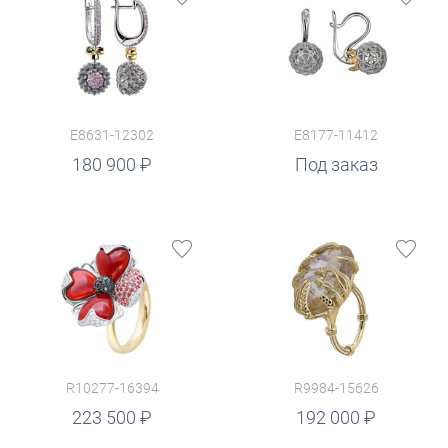
E8631-12302
E8177-11412
180 900
Под заказ
R10277-16394
R9984-15626
руб.
223 500
192 000