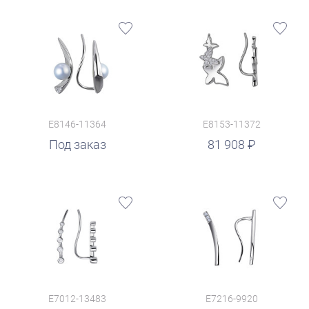
E8146-11364
E8153-11372
руб.
Под заказ
81 908
E7012-13483
E7216-9920