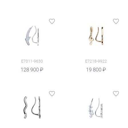
E7011-9630
E7218-9922
руб.
128 900
19 800