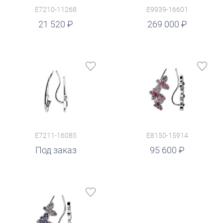
E7210-11268
E9939-16601
руб.
21 520
269 000
E7211-16085
E8150-15914
руб.
Под заказ
95 600