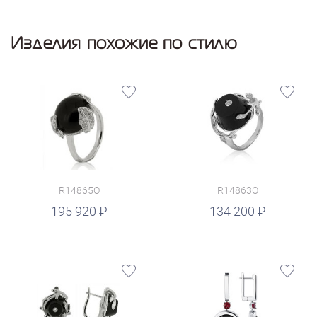
Изделия похожие по стилю
R14865O
R14863O
руб.
195 920
134 200