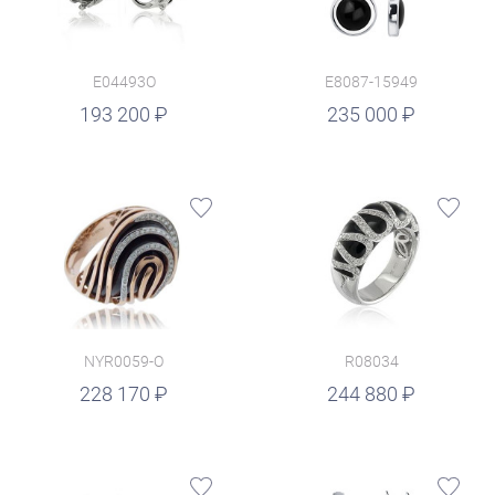
E04493O
E8087-15949
руб.
193 200
235 000
NYR0059-O
R08034
руб.
228 170
244 880