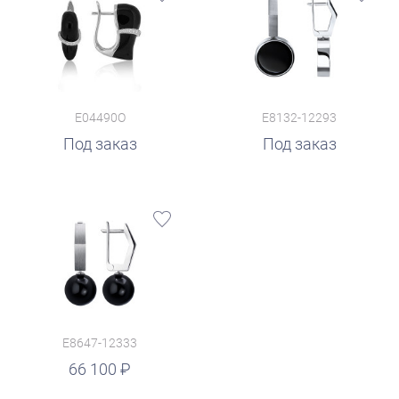
E04490O
E8132-12293
Под заказ
Под заказ
E8647-12333
66 100