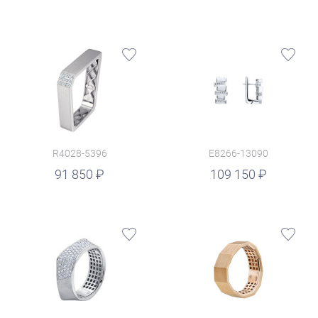
R4028-5396
E8266-13090
руб.
91 850
109 150