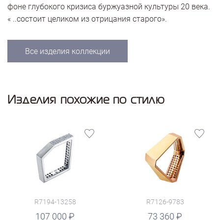
фоне глубокого кризиса буржуазной культуры 20 века.
« ..состоит целиком из отрицания старого».
Все изделия коллекции
Изделия похожие по стилю
R7194-13258
R7126-9783
руб.
107 000
73 360