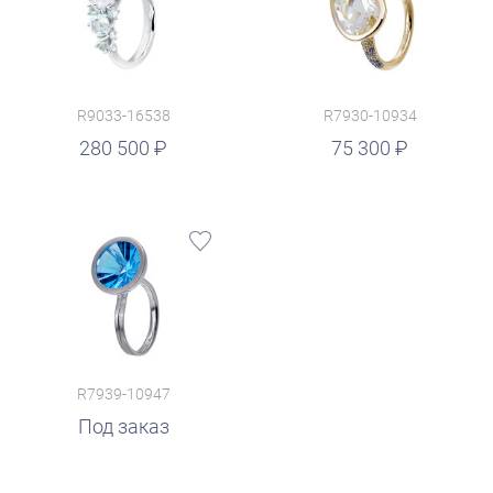
R9033-16538
R7930-10934
руб.
280 500
75 300
R7939-10947
Под заказ