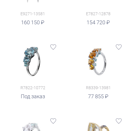
E9271-13581
E7827-12878
руб.
160 150
154 720
R7822-10772
R8339-13981
руб.
Под заказ
77 855