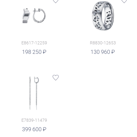
E8617-12259
R8830-12653
руб.
198 250
130 960
E7839-11479
399 600