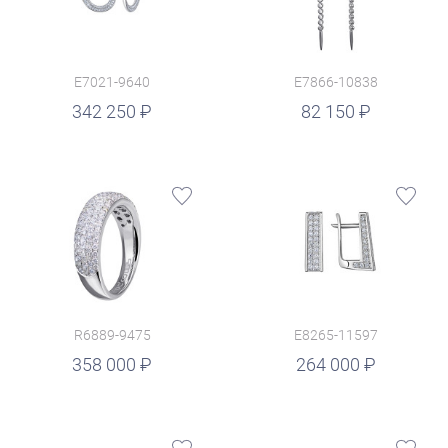
E7021-9640
E7866-10838
руб.
342 250
82 150
R6889-9475
E8265-11597
руб.
358 000
264 000