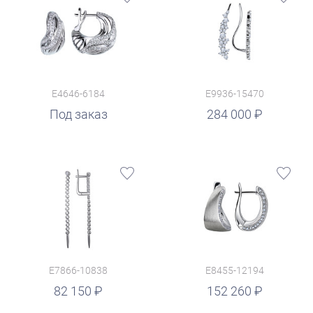
E4646-6184
E9936-15470
руб.
Под заказ
284 000
E7866-10838
E8455-12194
руб.
82 150
152 260