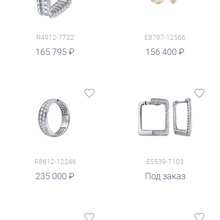
R4912-7722
E8797-12566
руб.
165 795
156 400
R8612-12246
E5539-7103
235 000
Под заказ