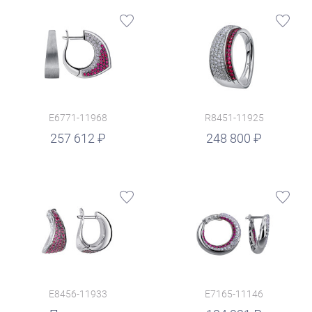
E6771-11968
R8451-11925
руб.
257 612
248 800
E8456-11933
E7165-11146