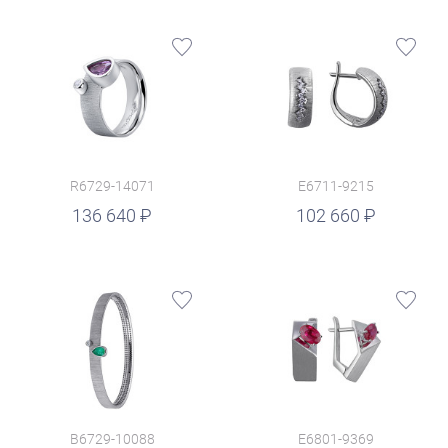
R6729-14071
E6711-9215
руб.
136 640
102 660
B6729-10088
E6801-9369