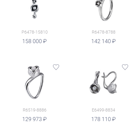
P6478-15810
R6478-8788
руб.
158 000
142 140
R6519-8886
E6499-8834
руб.
129 973
178 110