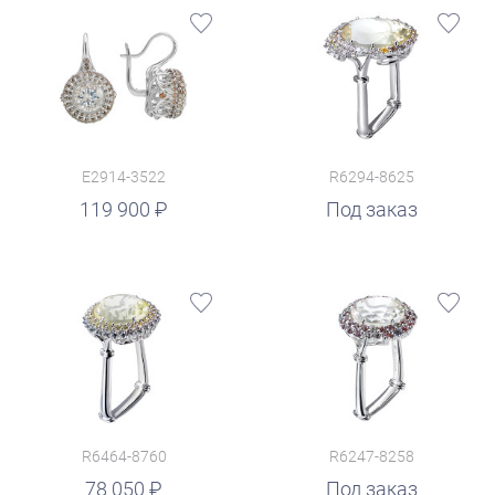
E2914-3522
R6294-8625
119 900
Под заказ
R6464-8760
R6247-8258
78 050
Под заказ