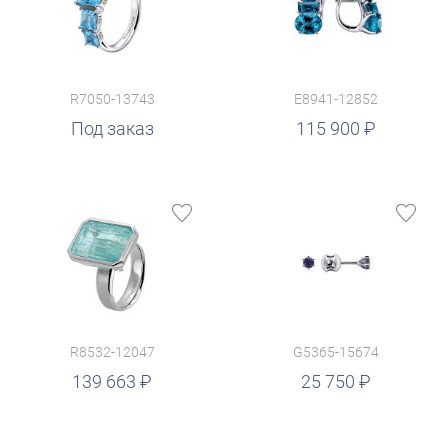
R7050-13743
E8941-12852
руб.
Под заказ
115 900
R8532-12047
G5365-15674
руб.
139 663
25 750