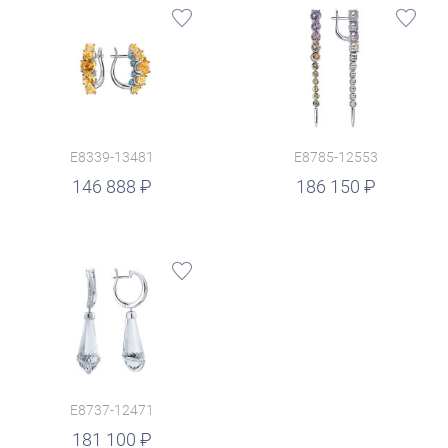
E8339-13481
E8785-12553
руб.
146 888
186 150
E8737-12471
181 100