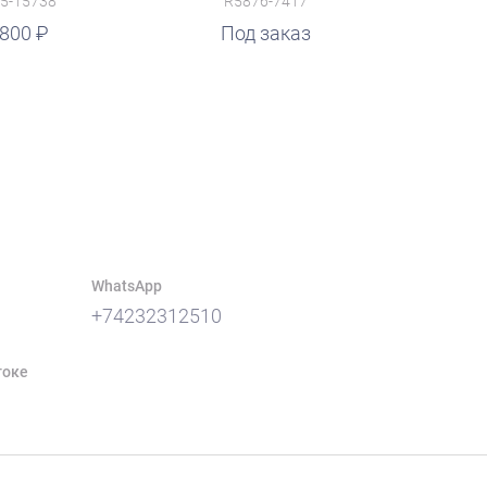
5-15738
R5876-7417
 800
Под заказ
WhatsApp
+74232312510
токе