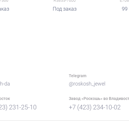
7566
R5855-7600
E708
аказ
руб.
Под заказ
99
Telegram
h-da
@roskosh_jewel
осток
Завод «Роскошь» во Владивос
23) 231-25-10
+7 (423) 234-10-02