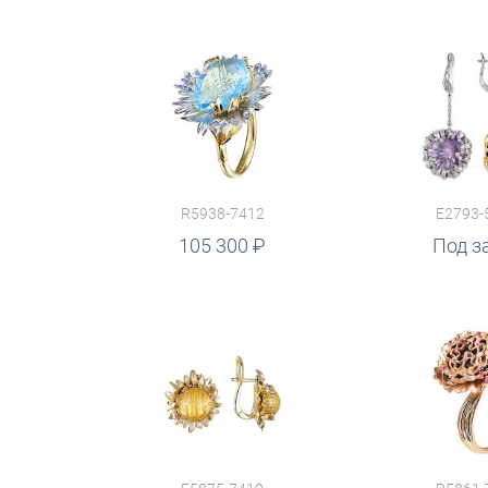
R5938-7412
E2793-
105 300
Под з