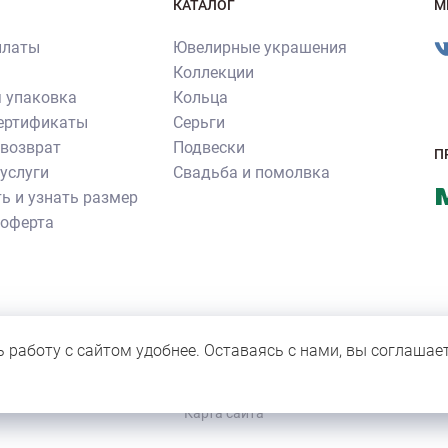
КАТАЛОГ
М
платы
Ювелирные украшения
Коллекции
 упаковка
Кольца
сертификаты
Серьги
 возврат
Подвески
П
услуги
Свадьба и помолвка
ь и узнать размер
 оферта
ия ювелирных изделий производства ювелирного бренда «Роскошь»
нное согласие правообладателя. Все прочие фотографии не являют
ь работу с сайтом удобнее. Оставаясь с нами, вы соглашае
 для персонала компании.
Карта сайта