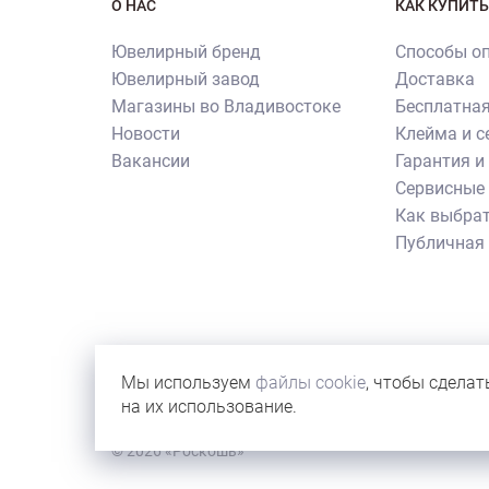
О НАС
КАК КУПИТЬ
Ювелирный бренд
Способы о
Ювелирный завод
Доставка
Магазины во Владивостоке
Бесплатная
Новости
Клейма и 
Вакансии
Гарантия и
Сервисные 
Как выбрат
Публичная
Внимание! Все использованные на сайте изображен
их копирования и использования требуется письме
Мы используем
файлы cookie
, чтобы сделат
иллюстрации новостей бренда или с учебной целью
на их использование.
© 2026 «Роскошь»