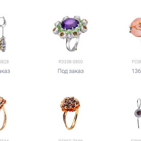
5828
R3338-5800
FCS
аказ
руб.
Под заказ
руб.
136