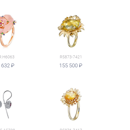
R.H6063
R5873-7421
 632
155 500