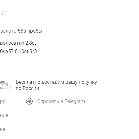
6)
 золото
585
пробы
волосатик 2,8ct
0кр57 0,10ct 3/3
Бесплатно доставим вашу покупку
по России
App
Спросить в Telegram
ние
ке