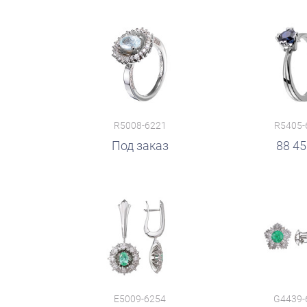
R5008-6221
R5405-
руб.
Под заказ
88 4
E5009-6254
G4439-