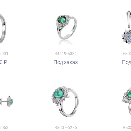
6931
R4419-5331
E50
50
Под заказ
Под
6053
R5007-6276
R50