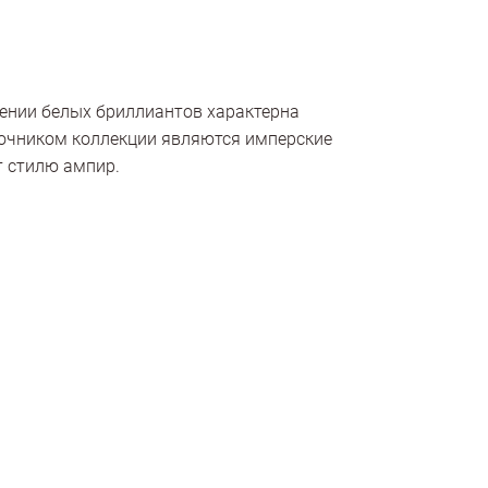
жении белых бриллиантов характерна
очником коллекции являются имперские
 стилю ампир.