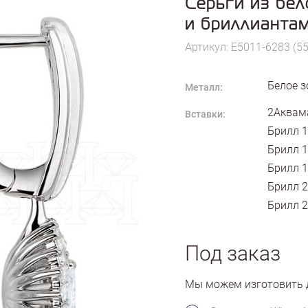
Серьги из бел
и бриллианта
Артикул: E5011-6283 (55
Белое з
Металл:
2Аквама
Вставки:
Брилл 1
Брилл 1
Брилл 1
Брилл 2
Брилл 2
Под заказ
Мы можем изготовить д