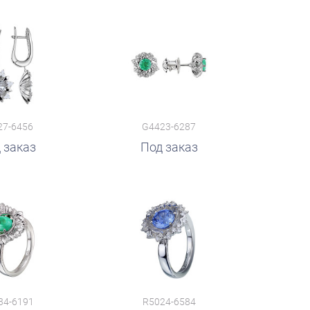
27-6456
G4423-6287
 заказ
Под заказ
34-6191
R5024-6584