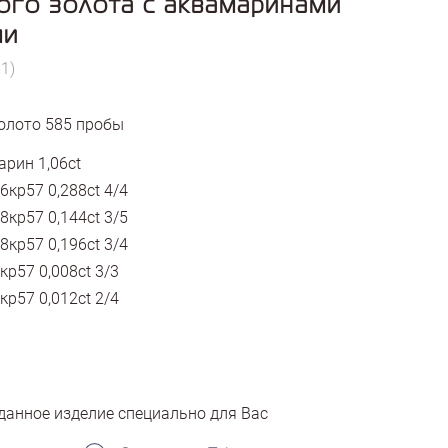
ого золота с аквамаринами
ми
1)
олото
585
пробы
рин 1,06ct
6кр57 0,288ct 4/4
8кр57 0,144ct 3/5
8кр57 0,196ct 3/4
кр57 0,008ct 3/3
кр57 0,012ct 2/4
анное изделие специально для Вас