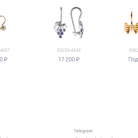
14007
E3235-4535
E36
00
17 200
Под
Telegram