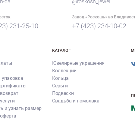
h-da
@roskosh_jewel
осток
Завод «Роскошь» во Владивос
23) 231-25-10
+7 (423) 234-10-02
КАТАЛОГ
М
платы
Ювелирные украшения
Коллекции
 упаковка
Кольца
сертификаты
Серьги
 возврат
Подвески
П
услуги
Свадьба и помолвка
ь и узнать размер
 оферта