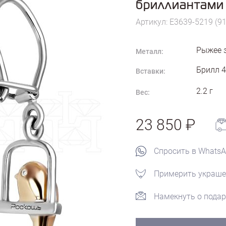
бриллиантами
Артикул: E3639-5219 (91
Рыжее 
Металл:
Брилл 4
Вставки:
2.2
г
Вес:
23 850
Спросить в Whats
Примерить украше
Намекнуть о подар