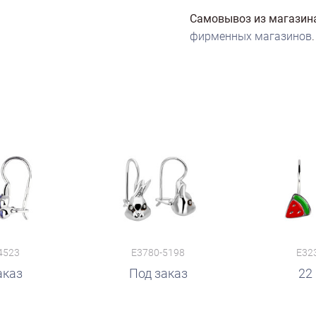
Самовывоз из магазин
фирменных магазинов
.
4523
E3780-5198
E32
аказ
руб.
Под заказ
руб.
22